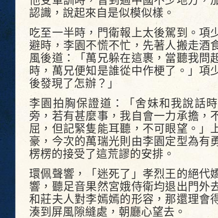
他受軍訓時，曾到過中國不少地方，
認識，說起來自是似模似樣。
吃至一半時，門衛報上太後駕到。項
避時，李園不慌不忙，先著人搬走酒
風後道：「萬兄躲在這裹，當聽我問
時，萬兄便知是誰從中作梗了。」項
後發現了怎辦？」
李園拍胸保證道：「舍妹和我說話時
旁，若有甚麼事，我自會一力承擔，
屈，但記緊隻能耳聽，不可眼望。」
豪，今次的萬瑞光則由李園定型為有
楞楞的接受了這荒謬的安排。
環佩聲響，「迷死了」孝烈王的絕代
響，聽足音果然宮娥侍衛均退出門外
和莊夫人對李嫣嫣的形容，那還理會
湊到屏風隙縫處，朝廳心望去。