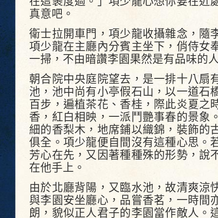
在這裹度過。」項少龍心想你要在近
真意吧。
衛士拉開車門，項少龍收攝雜念，隨
項少龍在主廳內分賓主坐下，俏侍女
一掃，不由暗讚李園果然是有品味的
朝合院中央庭院望去，是一排十八扇
池，池中尚有小亭假石山，以一道石
百步，遍植茶花、香桂，際此炎夏之
香，紅白相映，一派鬥艷事春的景象
細的香梨木，地席鋪以織錦，裝飾的
俱全。項少龍便自間沒有這種心思。
芳心在先，又因著種種殊的形勢，說
在他手上。
由於北廳背陽，又臨水池，故清爽涼
與李園安坐廳心，品嘗香茗，一時間
朗，貌似正人君子的李園當作敵人。