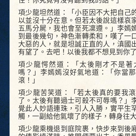
住！你究竟有沒有聽到我的話。」
項少龍坦然道：「小臣因不大把自己
以並沒十分在意。但若太後說這樣哀
五馬分屍，我也會至死凜遵。」李嫣
到最後幾句，神色漸轉柔和，嘆了一
大惡的人，就是坦誠正直的人，滇國
有望了。去吧！以後我都不想見到你
項少龍愕然道：「太後剛才不是著
嗎？」李嫣嫣沒好氣地道：「你當那
滾！」
項少龍苦笑道：「若太後真的要我滾
了。太後有聽過士可殺不可辱嗎？」
覺此人妙語連珠，引人入勝，實平生
觸，一副給他氣壞了的樣子，轉身往
項少龍乘機退到庭院裹，快步來到後