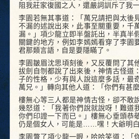
阻我莊家復國之人，還嚴詞訓斥了我
李園若無其事道：「萬兄請把與太後
不漏的述說出來，此事至關重要，千
漏。」項少龍立即半盤託出，半真半
關鍵的地方，例如李嫣嫣看穿了李園
君那類言語，自是要隱瞞了。
李園皺眉沈思頃刻後，又反覆問了其
拔劍自刎都說了出來後，神情古怪道
子的性格，少有與人說這麼多話，最
萬兄。」轉向其他人道：「你們有甚
樓無心等三人都是神情古怪，卻不敢
幾怒道：「我著你們說就說呀！難道
你們印證一下而已。」樓無心垂頭恭
仍是個女人，可能是……嘿！大爺明
李園瞥了項少龍一眼，哈哈笑道：「