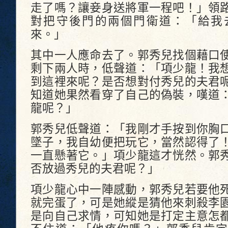
走了嗎？讓妾身送將軍一程吧！」領
對把守後門的兩個門衛道：「給我
來。」
其中一人應命去了。郭秀兒找個藉口
剩下兩人時，低聲道：「項少龍！我
到這裡來呢？是否想對付秀兒的夫君
知道她果然看穿了自己的偽裝，嘆道
龍呢？」
郭秀兒低聲道：「我剛才手按到你胸
墜子，我自幼便把玩它，當然認得了
一直懸著它。」項少龍這才恍然。郭
否放過秀兒的夫君呢？」
項少龍心中一陣感動，郭秀兒若要他
就完蛋了，可是她縱是猜他來刺殺李
是向自己求情，可知她是打定主意怎