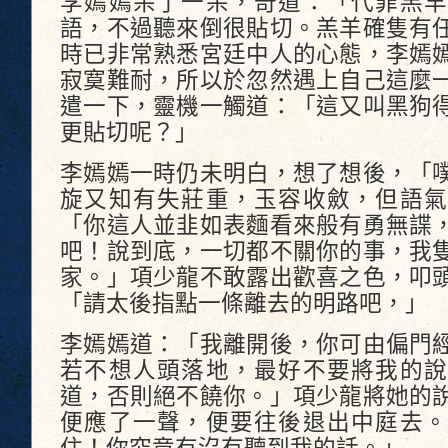
李嫣嫣呆了一呆，奇道：「代罪羔羊
語，不過聽來倒很貼切。羔羊確隻有
時已非常熟悉宮廷中人的心態，李嫣
寂寞難耐，所以於忽然遇上自己這麼
遣一下，靈機一觸道：「這又叫黑狗
更貼切呢？」
李嫣嫣一時仍未明白，想了想後，「
旋又知有失莊重，玉容收斂，但語氣
「你這人並韭如表麵看來般有勇無諜
吧！說到底，一切都不關你的事，我
家。」項少龍不敢露出歡喜之色，叩
「請太後指點一條離去的明路吧，」
李嫣嫣道：「我離開後，你可由偏門
若不想人頭落地，最好不要將我的說
道，否則絕不饒你。」項少龍將她的
便應了一聲，便要往後退出中庭去。