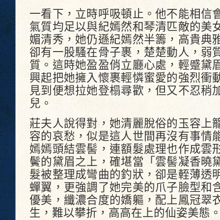
一看下，立時呼吸頓止。他不能相信
氣質均足以與紀嫣然和琴清匹敵的美
媚清秀，她仍遜紀嫣然半籌，高貴典
卻有一股騷在骨子裹，楚楚動人，弱
質。這時她盈盈俏立廳心處，輕蹙黛
興起把她擁入懷裹輕憐蜜愛的強烈衝
見到便想拉她登榻尋歡，但又不忍稍
兒。
莊夫人說得對，她清麗脫俗的玉容上
容的哀愁，似是這人世間再沒有事情
嫣嫣頭結雲髻，連額髮處理也作成雲
鬢的黛眉之上，確堪當「雲髻凝香曉
髮被整理成彎曲的釣狀，卻是輊薄透
蟬翼，更強調了她完美的爪子臉型和
優美，纖濃合度的嬌軀，配上鳳冠翠
生，難以攀折，高高在上的仙姿美態