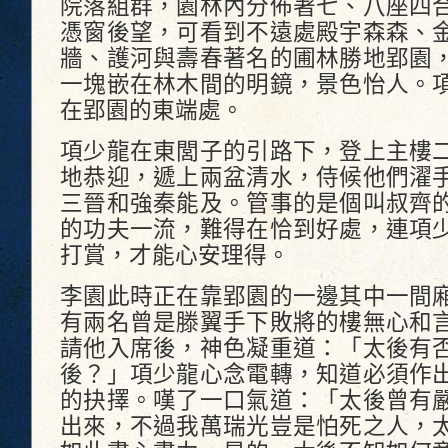
院落組群，園林內分佈著七、八座四
憑窗後望，可看到不遠處殿宇森森、
牆、護河與壽春著名的圃林勝地郢園
一塊嵌在林木間的明鏡，景色怡人。
在郢園的東端處。
項少龍在東閭子的引路下，登上主樓
地恭迎，遞上兩盆清水，侍候他們濯
三晉和強秦能及。管事的是個叫叔齊
的功夫一流，難得在恰到好處，連項
打賞，才能心安理得。
李園此時正在靠郢園的一邊其中一間
有兩名曾是滕翼手下敗將的樓無心和
請他入席後，神色凝重道：「太後有
後？」項少龍心念電轉，知道必須作
的抉擇。嘆了一口氣道：「太後曾有
出來，不過我萬瑞光豈是怕死之人，