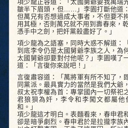
項少龍正容道：「太國舅爺要我萬瑞
皺半下眉頭，但……」李園打斷他道
但萬兄有否想過成大事者，不但要不
用其極，否則萬兄就不用到壽春來，乾
憑手中之劍，把奸黨殺盡好了。」
項少龍為之語塞，同時大惑不解道：
到底李令仍是太國舅爺李族之人，為
太國舅爺卻要對付他呢？」李園嘆了
道：「言復你來說吧！」
言復肅容道：「萬將軍有所不知了，
同黨派。最具實力的當然是我們大爺
叔太祝李權為首：專掌國內一切祭祀
君狼狽為奸，李令和李闖文都屬他
和。」
項少龍這才明白。表麵看來，春申君
卻是暗爭劇烈。春申君於是拉攏李族