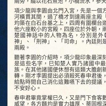
兩旁，綴以花石魚池，小橋流水，參
項少龍與李園由北門入宮，先是一個
河橫貫其間，過了橋才到達兩座主殿
均築在白石台基之上，四周有圍欄台
他六座較小的宮殿，四座位於外朝，
楚國神話中的人物為名，分別是外
神」、「刑神」、「司命」。內廷則
兩殿。
聽著李園的介紹時，項少龍印象最深
是這些名字，巳知楚人實乃諸國中最
族。在其他諸國便休想有這類大膽創
轉。剛才李園提出必須殺死春申君後
給點時間自己消化這難嚥下去的提議
不安好心。
春申君畢竟掌權巳久，又是門下食客
威望，各方麵均是實力雄厚、蒂固根