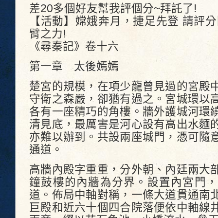
差20多個好友幫我評個分~拜託了!
【活動】嫦娥奔月，捷足先登 請評分
臂之力!
《尋秦記》卷十六
第一章 太後嫣嫣
楚宮的規模，在項少龍曾見過的宮殿
守衛之森嚴，卻猶有過之。宮城環以
各有一座精巧的角樓。牆外護城河環
清見底，最厲害是河心設有高出水麵
亦難以辦到。共設兩座城門，憑可隨
通道。
高牆內殿字重重，分外朝、內廷兩大
鐘鼓樓的內牆為分界。設置內宮門，
道。佈局中軸對稱，一條大道貫通南
巨殿和近六十個四合院落便依中軸線