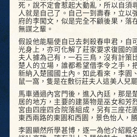
死，說不定會惹起大動亂，所以自須
人就是自己了。自己一到壽春，立以
府的李闖文，似是完全不顧後果，落
無謀之輩。
假設他能驅使自已去刺殺春申君，自
光身上，亦可化解了莊家要求復國的
夫人據為己有，一石三鳥，沒有計策
楚人的立場，誰都希望借李令之手，
新納入楚國國土內。如此看來，李園
鼠一窩，隻是在敷衍莊夫人這美人兒罷
馬車通過內宮門後，進入內廷，那是
居的地方，主要的建築物是巫女和芳
宮由四座四合院落組成，另有三座花
東西兩路的東園和西園，景色怡人，
李園顯然所學甚博，逐一為他介紹殿