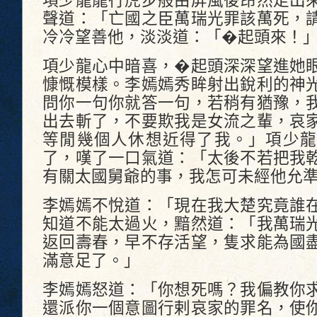
項少龍龍行虎步般由屏風後昂然走出
聲道：「亡國之臣萬瑞光罪該萬死，
冷冷望善他，淡淡道：「�起頭來！
項少龍心中暗喜，�起頭深深望進她
慷慨模樣。李嫣嫣秀眸射出銳利的神
問你一句你就答一句，若稍有猶豫，
出去斬了，不要欺我是女流之輩，哀
等閒幾個人休想近得了我。」項少龍
了，嘆了一口氣道：「太後不若把我
有關太國舅爺的事，我怎可未經他允
李嫣嫣不悅道：「現在我大楚究竟誰
知道不能太過火，黯然道：「我萬瑞
返回壽春，早不存活望，隻求能為國
滿意足了。」
李嫣嫣怒道：「你想死嗎？我偏教你
還派你一個意圖行剌哀家的罪名，使