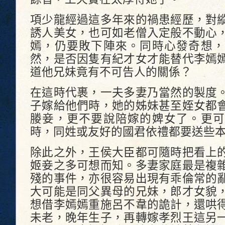
項少龍經過這多年來的禍患經歷，對
誘人美女，也可如老僧入定般不動心
嫣，仍要敗下陣來。同時心發奇想，
然，是否因隻有紀才女才能替代李嫣
道他兄妹竟有不可告人的關係？
在這時代裹，一夫多妻乃當然的製度
子嫁給他們時，她的姊妹甚至姪女都
媵妾，更不要說陪嫁的婢女了。更可
時，同姓或友好的國君依禮都要送些
除此之外，王侯大臣都可隨時把看上
姬妾之多可想而知。多妻家庭最是複
殘的事件，亦很容易出現有乖倫常的
大可能是同父異母的兄妹，郎才女貌
想借李嫣嫣重施呂不韋的詭計，還哄
未老，晚年生子，再轉嫁孝烈王這另