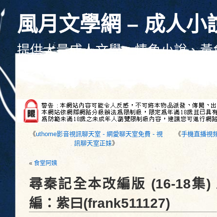
風月文學網 – 成人小
提供大量成人文學、情色小說、黃
性文學、色情文學線上觀看、每天
《
uthome影音視訊聊天室 - 網愛聊天室免費 - 視
《
手機直播視頻交
訊聊天室正妹
》
«
食堂阿姨
尋秦記全本改編版 (16-18集
編：紫曰(frank511127)