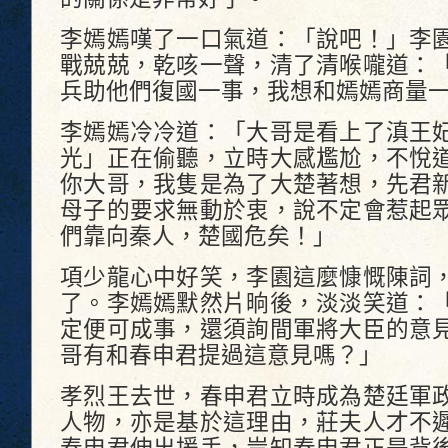
李嫣嫣嘆了一口氣道：「說吧！」李
戰兢兢，乾咳一聲，清了清喉嚨道：
兵助他們復國一事，我想和嫣嫣商量
李嫣嫣冷冷道：「大哥是看上了滇王
光」正在偷聽，立時大感尷尬，不悅
你大哥，我隻是為了大楚著想，先君
母子的要求無動於衷，說不定會惹起
們靠向秦人，楚國危矣！」
項少龍心中好笑，李園這麼慷慨陳詞
了。李嫣嫣默然片晌後，淡淡笑道：
定便可成事，還須詢間軍將大臣的意
哥有和春申君提過這意見嗎？」
孝烈王去世，春申君立時成為楚廷軍
人物，亦是基於這理由，莊夫人才不