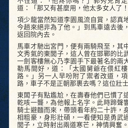
不住道：「他疼你嗎？」郭秀兒肯定
道：「那又有甚麼用，他太多女人了
項少龍當然知道李園風流自賞，認真
今趟來絕非為了他。」到馬車遠去後
返回院內去。
馬車才馳出宮門，便有兩騎飛至，其
文秀氣的東閭子，這人曾在邯鄲的比
一劍客樓無心乃李園手下最著名的兩
勒馬間好，道：「太國舅爺在偎紅樓
路。」另一人早吩附了禦者改道，項
路，車子不是正朝那裹去嗎？這位壯
東闆子有點尷尬，在壽春他們已慣了
乾咳一聾，為他報上名字。此時蹄聲
騎士避麵而來，帶頭看年約二十許，
相粗豪，身形壯碩，一看便知是勇武
閭子，立時射出兩道寒芒，神情興奮