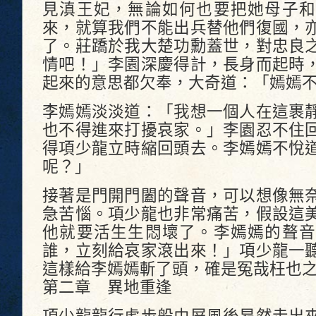
見滇王妃，無論如何也要把她母子和
來，就算我們不能出兵替他們復國，
了。莊蹻於我大楚功勳蓋世，對忠良
情吧！」李園深慶得計，長身而起時
起來的意思都欠奉，大奇道：「嫣嫣
李嫣嫣淡淡道：「我想一個人在這裹
也不得進來打擾哀家。」李園忍不住
得項少龍立時縮回頭去。李嫣嫣不悅
呢？」
接著是門開門闔的聲音，可以想像無
急苦惱。項少龍也非常痛苦，假設這
他就要活生生悶壞了。李嫣嫣的聱音
誰，立刻給哀家滾出來！」項少龍一
這樣給李嫣嫣斬了頭，確是冤哉枉也
第二章 異地重逢