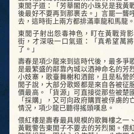
東閭子道：「芳華閣的小珠兒是我黃
後最好不要再到那裹去。」言罷一聾
去，這時街上兩方都排滿車龍和馬龍
東閭子射出怨毒神色，盯在黃戰背影
街，才深吸一口氣道：「真希望萬將
了。」
壽春是項少龍來到這時代後，最多爭
是最繁盛的鄰靠內城以酒神命名的芳
小妓寨，歌臺舞榭和酒館，且是私營
閭子說，大部分歌姬都是來自各被征
價最高。「貨源」可直接從那些被楚
「採購」，又可向政府購買被俘虜的
情況，項少龍已聽得搖頭嘆息。
偎紅樓是壽春最具規模的歌舞樓之一
黃戰警告東閭子不要去的芳烈閣。偎