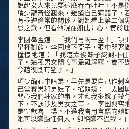
說起女人來竟要這麼吞吞吐吐，不是
項少龍奇怪起來，難道自己猜錯了，
有乖逆倫常的關係，對她看上第二個
忌之意，但看他現在如此開心，實於
李園舉盃道：「我們再喝一盃！」項
舉杯對飲。李園放下盃子，眼中閃著
憧憬地道：「我這太後妹子終耐不住
了。這種男女間的事最難解釋，隻不
今趟復國有望了。」
項少龍心中暗罵，早先是要自己作剌
己當舞男和男妓了。搖頭道：「太國
關心我們莊家的事，才和我多說了幾
下，不該涉及男女之事。」李園興奮
是空歡喜一場。不過我會用言語向她
她可以瞞過任何人，卻絕瞞不過我。