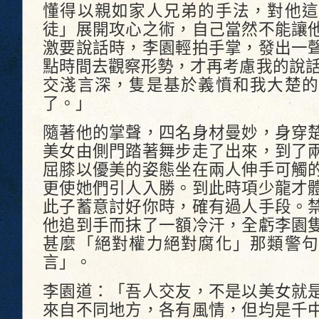
懂得以親如家人兄弟的手法，對他這
徒」展開攻心之術，自己當然不能讓
激要說話時，李園輕拍手掌，發出一
點時間去觀察形勢，才再考慮我的說話
交淺言深，隻是基於義憤和我大楚的
了。」
隨著他的掌聲，四名身材曼妙，身穿
美女由側門踏著舞步走了出來，到了
屈膝以優美的姿態坐在兩人伸手可觸
更使她們引人入勝。到此時項少龍才
此子蓄意討好你時，確有過人手段。
他追到手而抹了一額冷汗，全虧李園
甚麼「絕對權力絕對腐化」那類警句
言」。
李園道：「吾人交友，不是以美女就
來自不同地方，各有風情，但均是千