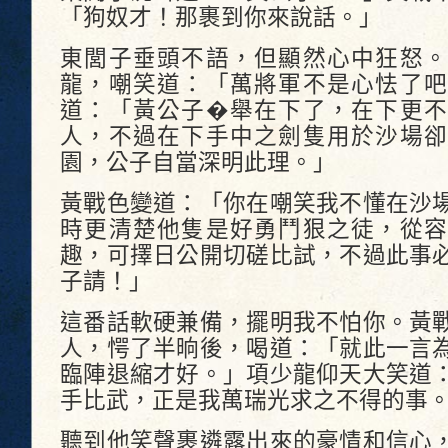
「狗奴才！那裹到你來說話。」
東閭子垂頭不語，但顯然心中狂怒。
龍，嘲笑道：「萬將軍不是心怯了吧
道：「黃公子�舉在下了，在下更不
人，不過在下手中之劍隻用於沙場卻
園，公子自當深明此理。」
黃戰色變道：「你在嘲笑我不懂在沙
時更清楚他隻是好勇鬥狠之徒，從容
趣，可擇日公開切磋比試，不過此事
子請！」
這番話軟硬兼備，擺明我不怕你。黃
人，愕了半晌後，喝道：「就此一言
臨陣退縮才好。」項少龍仰天大笑道
手比武，正是我萬瑞光求之不得的事
聽到他笑聲裹遴露出來的豪情和信心