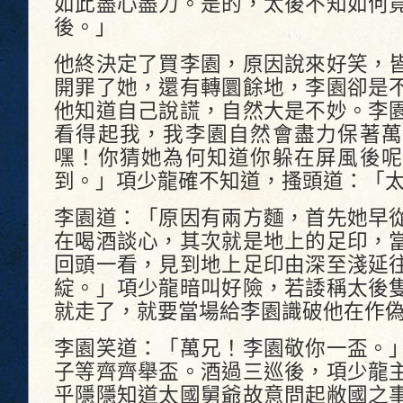
如此盡心盡力。是的，太後不知如何
後。」
他終決定了買李園，原因說來好笑，
開罪了她，還有轉圜餘地，李園卻是
他知道自己說謊，自然大是不妙。李
看得起我，我李園自然會盡力保著萬
嘿！你猜她為何知道你躲在屏風後呢
到。」項少龍確不知道，搔頭道：「
李園道：「原因有兩方麵，首先她早
在喝酒談心，其次就是地上的足印，
回頭一看，見到地上足印由深至淺延
綻。」項少龍暗叫好險，若諉稱太後
就走了，就要當場給李園識破他在作
李園笑道：「萬兄！李園敬你一盃。
子等齊齊舉盃。酒過三巡後，項少龍
乎隱隱知道太國舅爺故意問起敝國之