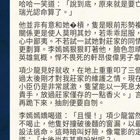
哈哈一笑道：「說到底，原來就是要
瑞光認命算了。」
他並非有意和她�槓，隻是眼前形勢
關係更是使人莫明其妙，若乖乖屈服
心中鄙夷。不若試一試她對莊家的同
更劃算。李嫣嫣狠狠盯著他，臉色忽
英雄氣概，悍不畏死的軒昂俊偉男子
項少龍見好就收，在地上重重叩了三
過太後剛才對我莊家的維護之情。現
小臣仍是非常感激，隻望能以一死息
貴手，放過莊家僅存的一點香火。」
再跪下來，抽劍便要自刎。
李嫣嫣嬌喝道：「且慢！」項少龍當
不喝止，他隻好撞破後麵的窗漏，以
設法逃命。這時暗叫好險，像電影的