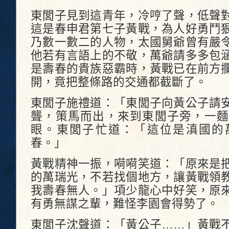
東閭子見到這青年，冷哼了聲，低聲
這是春申君第七子黃戰，為人好勇鬥
乃數一數二的人物，太國舅爺曾有嚴
他若有言語上的不敬，萬爺請多多包
是壽春的貴族惡霸時，黃戰已在前方
開，竟把整條路的交通都截斷了。
東閭子施禮道：「東閭子向黃公子請
聾，策馬而出，來到東閭子旁，一麵
眼。東閭子忙道：「這位是滇國的
春。」
黃戰精神一振，嗬嗬笑道：「原來是
的萬瑞光，不若找個地方，讓黃戰領
我壽春無人。」項少龍心中好笑，原
有勇無謀之輩，難怪李園會得勢了。
東閭子沈聲道：「黃公子……」黃戰