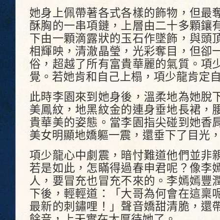
她身上佩帶著各式各樣的飾物，但最
酥胸的一串項鏈，上層由二十多顆鑲
下由一顆滴露狀的玉石作墜飾，與頭
相輝映，清澈晶瑩，光彩奪目，但卻
俗，超越了所有富貴華麗的氣質。項
覺。若她肯和自己上榻，項少龍肯定
此時李園來到她身後，溫柔地為她脫
美鳳紋，地黑紋金的連身垂地長裙，
貴華美的姿態。當李園指尖碰到她香
美女明顯地嬌軀一震，還垂下了目光
項少龍心中劇震，暗忖難道他們並非
若是如此，怎瞞得過春申君呢？像李
人，要冒充也冒充不來的。李嫣嫣豐
下後，輕輕道：「大哥為何會在這稟
最新的刺鏽哩！」聲音嬌甜清脆，還
餘音，上天實在太厚待她了。