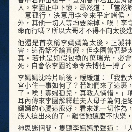
春申君伸出援手，豈知春申君正是背
人。李園正中下懷，昂然道：「當然
一意孤行，決意用李令來平定諸侯，
外，其他一切人等均要除掉。唉！李
命而行嗎？所以大哥才不得不向太後
他還是首次稱李嫣嫣為太後。正凝神
害，這番話不論真假，但李園當著楚
真。若他是如假包換的萬瑞光，必會
死，自會依李園的命令去博他一搏了
李嫣嫣沈吟片晌後，緩緩道：「我教
宮小住一事如何了？若她們來了這裹
了。唉！寡婦孤兒，真教人憐惜。」
耳內傳來李園解釋莊夫人母子為何拒
嫣嫣的心腸這麼好，看來她一切作為
族人迫出來的了。難怪她這麼不快樂
神思迷惘間，隻聽李嫣嫣柔聲道：「