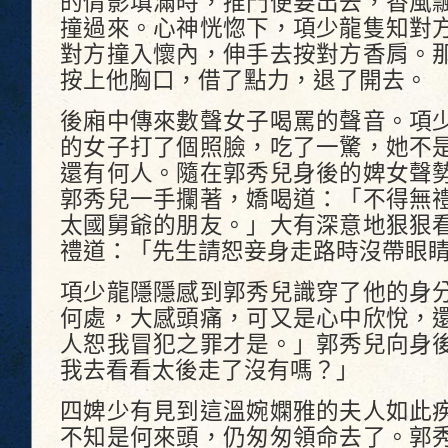
的倩影填滿時，推門便要出去，香風
撞過來。心神恍惚下，項少龍隻知對
對方撞入懷內，伸手去按對方香肩。
按上他胸口，借了點力，退了開去。
後廂中傳來數聲女子喝罵的聲音。項
的女子打了個照臉，吃了一驚，她不
還有何人。隨在郭秀兒身後的婢女聲
郭秀兒一手攔著，嬌喝道：「不得無
太國舅爺的朋友。」大有深意地狠狠
禮道：「先生請恕妾身走路時沒帶眼
項少龍隱隱感到郭秀兒識穿了他的身
何處，大感頭痛，可又是心中欣悅，
人恕我冒犯之罪才是。」郭秀兒向身
我去看看太後走了沒有嗎？」
四婢少有見到這溫婉嫻雅的夫人如此
不知是何來頭，仍匆匆領命去了。郭