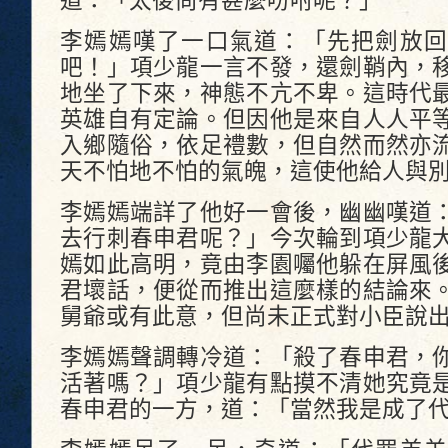
道：「太後尚有甚麼吩咐呢？」
李嫣嫣嘆了一口氣道：「先把劍放回
吧！」項少龍一言不發，還劍鞘內，
地坐了下來，神態不亢不卑。這時代
英雄自有定論。但因他是來自人人平
入鄉隨俗，依足禮數，但自然而然亦
天不怕地不怕的氣魄，這使他給人與
李嫣嫣端詳了他好一會後，幽幽嘆道
去行刺春申君呢？」今次輪到項少龍
嫣如此高明，竟由李園囑他躲在屏風
君壞話，便從而推出這麼樣的結論來
舅爺或有此意，但尚未正式對小臣說
李嫣嫣聲調轉冷道：「殺了春申君，
活著嗎？」項少龍有點摸不清她究竟
春申君的一方，道：「當然我是成了