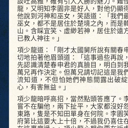
談吐高雅，確有引人入勝的魅力。難
龍，又明知李園非是好人，對他仍顯
他說到河神和巫女，笑語道：「我們
巫女，都不是居住於楚境之內，而是
山。含睬宜笑、虛緲若神，居住於遠
已教人神往。」
項少龍道：「剛才太國舅所說有關春
切地拍著他眉頭道：「這事過些再說
先認識清楚春申君的真臉目，明白到
萬兄再作決定。但萬兄請切記這是我
流知道，不但怕她們神態間露出破綻
心，有害無益。」
項少龍暗呼高招，當然點頭答應了。
嘗不在騙他，兩下扯平，大家都沒好
東路，隻是不知田單身在何院。李園
府第比這要大上十倍，不過我仍喜住