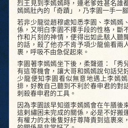
烈王見到李嫣嫣時，連老爹姓甚名誰
嫣嫣肚內的「奇蹟」，乃李園一手一
若非少龍從趙穆處知悉李園、李嫣嫣
係，又明白李園不擇手段的性格，斷
作和片刻的神情，便得出如此駭人聽
的話，殺了他亦不肯予項少龍偷看兩
裹，呼吸不由急促起來。
李園著李嫣嫣坐下後，柔聲道：「秀
有這等機會，讓大哥和嫣嫣說句話兒
少龍便知李園看似無意地遇上李嫣嫣
排，好教自己聽到不利於春申君的對
刺殺春申君的工具。
因為李園該早知道李嫣嫣會在午膳後
這剌繡困未完成的關係，必是不好搬
有權力的太後隻好紆尊降貴到這裹來
的關係是非常好了。