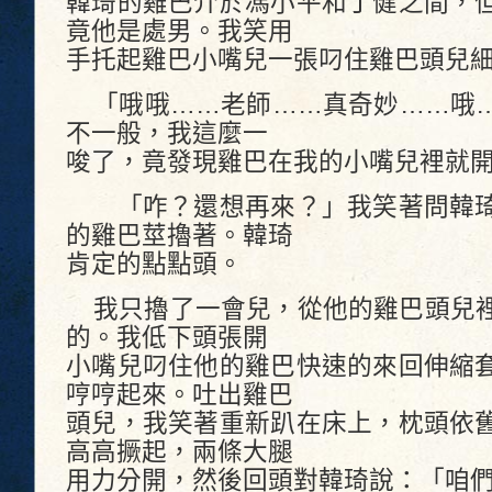
韓琦的雞巴介於馮小平和丁健之間，
竟他是處男。我笑用
手托起雞巴小嘴兒一張叼住雞巴頭兒
「哦哦……老師……真奇妙……哦…
不一般，我這麼一
唆了，竟發現雞巴在我的小嘴兒裡就
「咋？還想再來？」我笑著問韓琦
的雞巴莖擼著。韓琦
肯定的點點頭。
我只擼了一會兒，從他的雞巴頭兒裡
的。我低下頭張開
小嘴兒叼住他的雞巴快速的來回伸縮
哼哼起來。吐出雞巴
頭兒，我笑著重新趴在床上，枕頭依
高高撅起，兩條大腿
用力分開，然後回頭對韓琦說：「咱