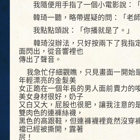
我隨便用手指了一個小電影說：「
韓琦一聽，略帶遲疑的問：「老師
我點點頭說：「你播就是了。」
韓琦沒辦法，只好按兩下了我指定
面閃出，從音響裡也
傳出了聲音。
我急忙仔細觀瞧，只見畫面一開始是
年輕漂亮的金髮美
女正跪在一個年長的男人面前賣力的
美女身材很好，奶子
又白又大，屁股也很肥，讓我注意的
雙肉色的連褲絲襪，
黑色的高跟鞋，但連褲襪裡竟然沒穿
襠已經被撕開，露著
屄！