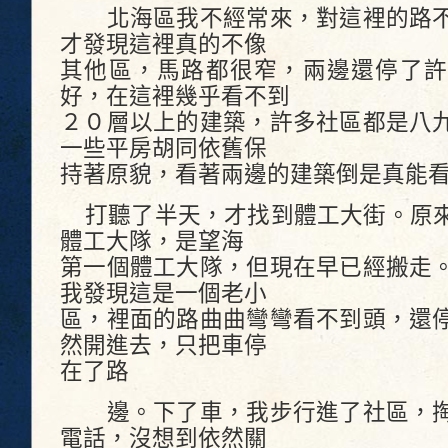
北海區我不經常來，對這裡的路不
才發現這裡真的不像
其他區，馬路都很窄，兩邊還停了許
好，在這裡幾乎看不到
２０層以上的建築，許多社區都是八
一些平房胡同依舊保
持著原貌，看著兩邊的建築倒是真能
打聽了半天，才找到體工大街。原來
體工大隊，是望海
第一個體工大隊，但現在早已經搬走
我發現這是一個老小
區，裡面的路曲曲彎彎看不到頭，還
然開進去，只把車停
在了路
邊。下了車，我步行進了社區，掏
電話，沒想到依然關