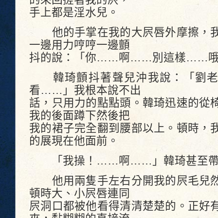
手上都是淫水兒。
他的手掌在我的大屄唇外摩擦，我
一邊用力哼哼一邊顫
抖的說：「你……啊……別這樣……
韓琦顫抖著聲兒沖我說：「劉老
看……」我根本說不出
話，只用力的點點頭。韓琦迅速的從
我的後面蹲下然後把
我的裙子完全翻到腰部以上。頓時，
的展現在他面前。
「我操！……啊……」韓琦甚至帶
他用兩隻手左右分開我的屄毛兒然
頓時大、小屄唇連同
屄洞口都被他看得清清楚楚的。正好