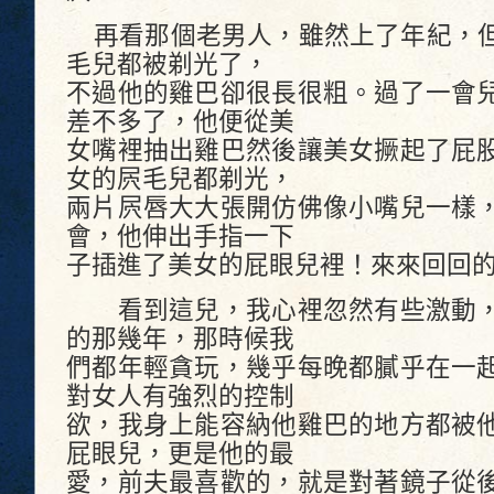
再看那個老男人，雖然上了年紀，但
毛兒都被剃光了，
不過他的雞巴卻很長很粗。過了一會
差不多了，他便從美
女嘴裡抽出雞巴然後讓美女撅起了屁
女的屄毛兒都剃光，
兩片屄唇大大張開仿佛像小嘴兒一樣
會，他伸出手指一下
子插進了美女的屁眼兒裡！來來回回
看到這兒，我心裡忽然有些激動，
的那幾年，那時候我
們都年輕貪玩，幾乎每晚都膩乎在一
對女人有強烈的控制
欲，我身上能容納他雞巴的地方都被
屁眼兒，更是他的最
愛，前夫最喜歡的，就是對著鏡子從