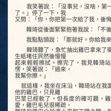
我笑著說：「沒事兒，沒啥，第一
了。」停了一下，我
又問：「你，你把第一次給了我，後
韓琦從後面緊緊抱著我說：「不後
我點點頭說：「那就好。你給我來
韓琦聽了，急忙抽出雞巴拿來了衛
生紙堵住屄然後慢慢
起來輕輕擦拭。擦完了，我見韓琦站
愣，笑著說：「過來，
我幫你擦。」
就這樣，我坐在床沿，韓琦站在我面
他的雞巴，只見雞
巴莖已經軟了，但長度的確可觀，雞
愛，雞巴毛兒很稀疏，