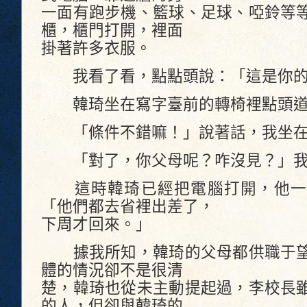
一面有跑步機、籃球、足球、啞鈴等
櫃，櫃門打開，裡面
掛著許多衣服。
我看了看，點點頭說：「這是你的
韓琦坐在寫字臺前的轉椅裡點頭道
「條件不錯嘛！」說著話，我坐在
「對了，你父母呢？咋沒見？」我
這時韓琦已經把電腦打開，他一
「他們都去省裡出差了，
下周才回來。」
據我所知，韓琦的父母都供職于望
體的情況卻不是很清
楚，韓琦也從未主動提起過，李校長
的人，但卻與韓琦的