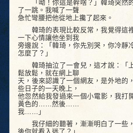
「呦！你這是幹啥？」韓琦突然的
了一跳。我喊了一聲
急忙彎腰把他從地上攙了起來。
韓琦的表現比較反常，我覺得這裡
一下心情讓他坐到我
旁邊說：「韓琦，你先別哭，你冷靜
怎麼了？」
韓琦抽泣了一會兒，這才說：「上
鬆放鬆，就在網上聊
天，後來認識了一個網友，是外地的
些日子的一天晚上，
他忽然給我發過來一個小電影，我打
黃色的……然後……
我……」
我仔細的聽著，漸漸明白了一些，
後你就看入迷了？」