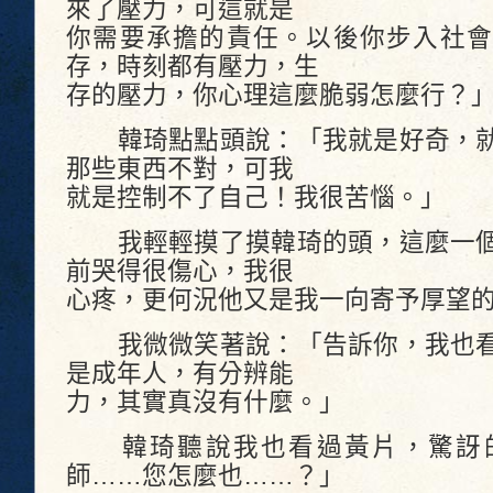
來了壓力，可這就是
你需要承擔的責任。以後你步入社會
存，時刻都有壓力，生
存的壓力，你心理這麼脆弱怎麼行？
韓琦點點頭說：「我就是好奇，就
那些東西不對，可我
就是控制不了自己！我很苦惱。」
我輕輕摸了摸韓琦的頭，這麼一個
前哭得很傷心，我很
心疼，更何況他又是我一向寄予厚望
我微微笑著說：「告訴你，我也看
是成年人，有分辨能
力，其實真沒有什麼。」
韓琦聽說我也看過黃片，驚訝的
師……您怎麼也……？」