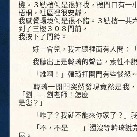
機。３號樓倒是很好找，樓門口有一
梧桐，社區裡很安靜，
我感覺環境倒是很不錯。３號樓一共
到了三樓３０８門前，
我按下了門鈴。
好一會兒，我才聽裡面有人問：「
我聽出正是韓琦的聲音，索性不說
「誰啊！」韓琦打開門有些惱怒
韓琦一開門突然發現竟然是我，
「劉……劉老師！怎麼
是您？」
「咋了？我就不能來你家了？」我
「不，不是……」還沒等韓琦說完
屋。