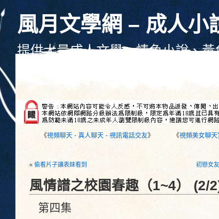
風月文學網 – 成人小
提供大量成人文學、情色小說、黃
性文學、色情文學線上觀看、每天
《
視頻聊天 - 真人聊天 - 視訊電話交友
》
《
視頻美女聊天室
«
偷看片子讓表妹看到
初戀女友
風情譜之校園春趣（1~4） (2/2
第四集