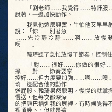
「劉老師……我覺得……特舒服…
說著，一邊加快動作。
我見他這麼興奮，生怕他又早早射
說：「你……別著急
……先冷靜冷靜……啊……放慢
啊……」
韓琦聽了急忙放慢了節奏，控制住
「對……很好……你做的很好…
操……對……節奏要掌
控好……但力度要加強……啊……噢
琦一邊配合他的動作
送屁股。韓琦果然聰明，慢慢的就掌
慢送，但每次都深深
的把雞巴插進我的屄裡，有時候覺得
裡頂幾下，但就是這