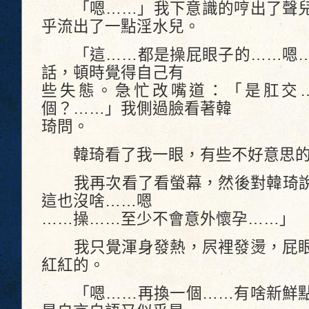
「嗯……」我下意識的哼出了聲兒
乎流出了一點淫水兒。
「這……都是操屁眼子的……嗯…
話，頓時覺得自己有
些失態。急忙改嘴道：「是肛交
個？……」我側過臉看著韓
琦問。
韓琦看了我一眼，有些不好意思的
我再次看了看螢幕，然後對韓琦說
這也沒啥……嗯
……操……至少不會意外懷孕……」
我只覺渾身發熱，屄裡發燙，屁眼
紅紅的。
「嗯……再換一個……有啥新鮮點