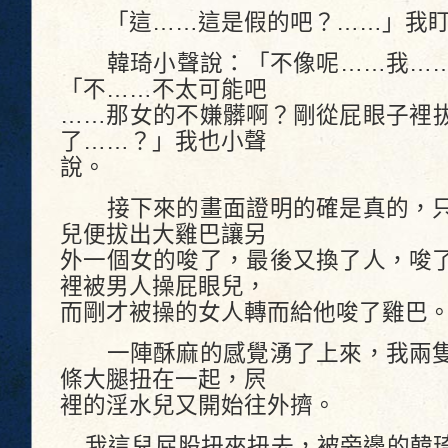
「這……這是假的吧？……」我盯
韓琦小聲說：「不像呢……我……
「不……不太可能吧
……那女的不嫌髒啊？剛從屁眼子裡
了……？」我也小聲
說。
接下來的畫面證明的確是真的，只
兒便拔出大雞巴讓另
外一個女的唆了，最後又換了人，唆
裡被男人操屁眼兒，
而剛才被操的女人轉而給他唆了雞巴
一陣酥麻的感覺湧了上來，我兩隻
條大腿扭在一起，屄
裡的淫水兒又開始往外擠。
我這兒屁股扭來扭去，被旁邊的韓琦