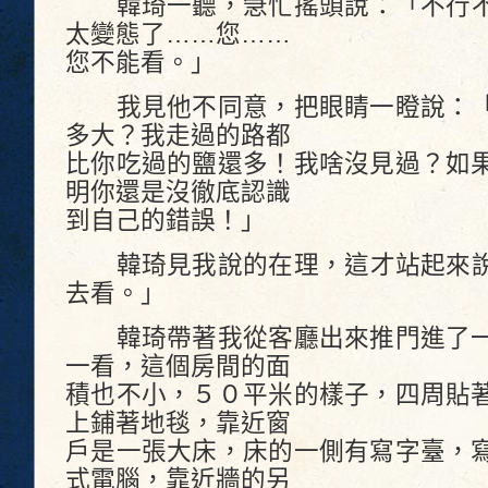
韓琦一聽，急忙搖頭說：「不行不
太變態了……您……
您不能看。」
我見他不同意，把眼睛一瞪說：「
多大？我走過的路都
比你吃過的鹽還多！我啥沒見過？如
明你還是沒徹底認識
到自己的錯誤！」
韓琦見我說的在理，這才站起來說
去看。」
韓琦帶著我從客廳出來推門進了一
一看，這個房間的面
積也不小，５０平米的樣子，四周貼
上鋪著地毯，靠近窗
戶是一張大床，床的一側有寫字臺，
式電腦，靠近牆的另