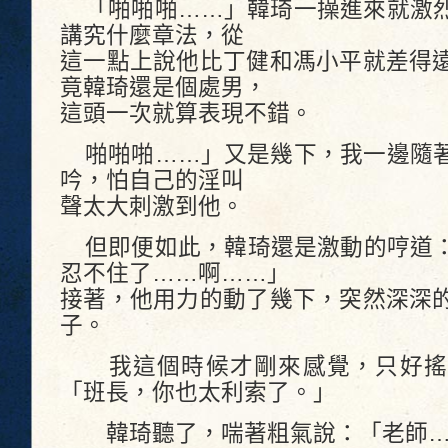
「啪啪啪……」韓琦一操進來就激烈
講究什麼章法，從
這一點上說他比丁健和馮小平就差得
竟韓琦還是個處男，
這頭一次就算表現不錯。
啪啪啪……」又是幾下，我一邊隨著
吟，怕自己的淫叫
聲太大刺激到他。
但即便如此，韓琦還是激動的哼道：
忍不住了……啊……」
接著，他用力的動了幾下，突然深深
子。
我這個時候才剛來感覺，只好搖
「班長，你也太利索了。」
韓琦聽了，喘著粗氣說：「老師…