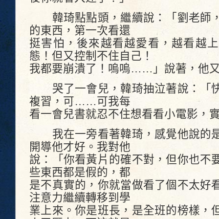
韓琦點點頭，繼續說：「劉老師，
的東西，第一次看還
挺害怕，後來越看越愛看，越看越上
態！但又控制不住自己！
我都要崩潰了！嗚嗚……」說著，他
哭了一會兒，韓琦抽泣著說：「快
複習，可……可我每
看一會兒書就忍不住想看看小電影，
我在一旁看著韓琦，感覺他說的是
開導他才好。我對他
說：「你看黃片的確不對，但你也不
些東西都是假的，都
是不真實的，你就當做看了個不太好
注意力繼續轉移到學
業上來。你是班長，是全班的榜樣，