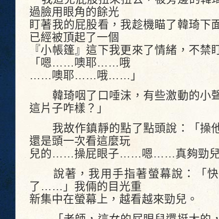
過臉用眼角的餘光
盯著我的屁股看，我趁機瞄了韓琦下
已經被頂起了一個
『小帳篷』這下我更來了情緒，不禁
「嗯……噢耶……哦
……噢耶……哦……」
韓琦咽了口唾沫，有些激動的小聲
這片子咋樣？」
我故作鎮靜的點了點頭說：「操他
還是頭一次看這麼玩
兒的……操屁眼子……嗯……真夠勁
說著，我用手指著螢幕說：「快
了……」我倆的目光重
新集中在螢幕上，越看越來勁兒。