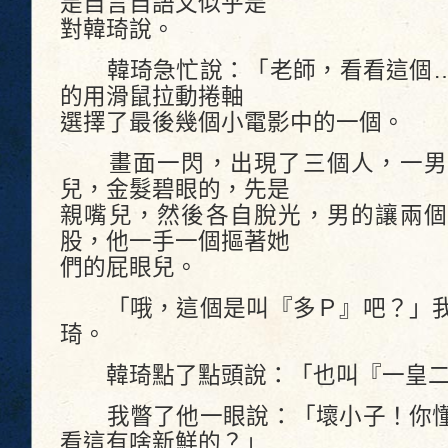
是自言自語又似乎是
對韓琦說。
韓琦急忙說：「老師，看看這個…
的用滑鼠拉動捲軸
選擇了最後幾個小電影中的一個。
畫面一閃，出現了三個人，一男
兒，金髮碧眼的，先是
親嘴兒，然後各自脫光，男的讓兩個
股，他一手一個摳著她
們的屁眼兒。
「哦，這個是叫『多Ｐ』吧？」我
琦。
韓琦點了點頭說：「也叫『一皇二
我瞥了他一眼說：「壞小子！你懂
看這有啥新鮮的？」