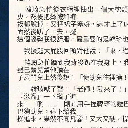
韓琦急忙從衣櫃裡抽出一個大枕頭
央，然後把絲襪和褲
衩都脫掉，又把裙子塞好，這才上了
面然後趴了上去，擺
這個姿勢我很舒服，最重要的是韓琦
我撅起大屁股回頭對他說：「來，
韓琦急忙躥到我背後趴在我身上，我
雞巴頭兒幫他頂在
了屄門兒上然後說：「使勁兒往裡操
韓琦喊了聲：「老師！我來了！」
『滋溜』一下鑽了進
來！「啊……」剛剛用手捏韓琦的雞
巴夠勁兒，這下給我
操進來，果然不同凡響！又大又硬，