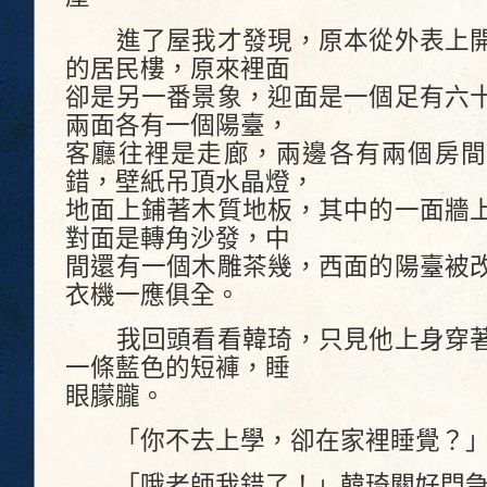
進了屋我才發現，原本從外表上開
的居民樓，原來裡面
卻是另一番景象，迎面是一個足有六
兩面各有一個陽臺，
客廳往裡是走廊，兩邊各有兩個房間
錯，壁紙吊頂水晶燈，
地面上鋪著木質地板，其中的一面牆
對面是轉角沙發，中
間還有一個木雕茶幾，西面的陽臺被
衣機一應俱全。
我回頭看看韓琦，只見他上身穿著
一條藍色的短褲，睡
眼朦朧。
「你不去上學，卻在家裡睡覺？」
「哦老師我錯了！」韓琦關好門急