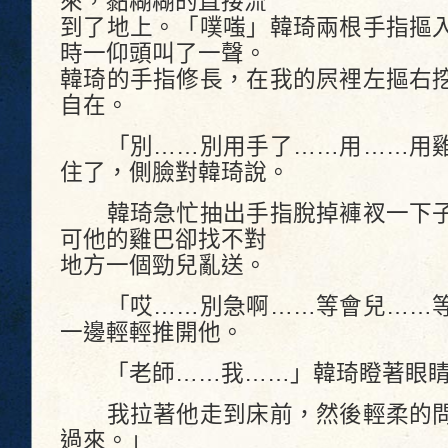
來，黏糊糊的直接流
到了地上。「噗嗤」韓琦兩根手指摳
時一仰頭叫了一聲。
韓琦的手指修長，在我的屄裡左摳右
自在。
「別……別用手了……用……用雞
住了，側臉對韓琦說。
韓琦急忙抽出手指脫掉褲衩一下子
可他的雞巴卻找不對
地方一個勁兒亂送。
「哎……別急啊……等會兒……等
一邊輕輕推開他。
「老師……我……」韓琦瞪著眼睛
我拉著他走到床前，然後輕柔的問
過來。」