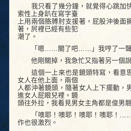
我只看了幾分鐘，就覺得心跳加快
索性上身趴在寫字臺
上用兩個胳膊肘支援著，屁股沖後面
著，屄裡已經有些犯
潮了。
「嗯……關了吧……」我哼了一聲
他剛關掉，我急忙又指著另一個說
這個一上來也是鏡頭特寫，看意思
女人在他上面，兩個
人都沖著鏡頭，隨著女人上下擺動，
進女人屁眼兒裡。鏡
頭往外拉，我看見男女主角都是俊男
「噢耶！噢耶！噢耶！噢耶！……
作也很激烈。