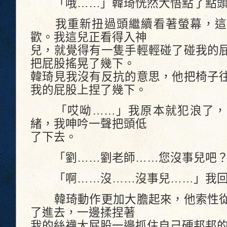
「哦……」韓琦恍然大悟點了點
我重新扭過頭繼續看著螢幕，這
歡。我這兒正看得入神
兒，就覺得有一隻手輕輕碰了碰我的
把屁股搖晃了幾下。
韓琦見我沒有反抗的意思，他把椅子
我的屁股上捏了幾下。
「哎呦……」我原本就犯浪了，
緒，我呻吟一聲把頭低
了下去。
「劉……劉老師……您沒事兒吧？
「啊……沒……沒事兒……」我回
韓琦動作更加大膽起來，他索性從
了進去，一邊揉捏著
我的絲襪大屁股一邊抓住自己硬邦邦