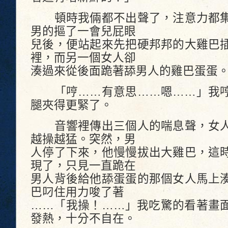
頓時我倆都不出聲了，注意力都集
男的摳了一會兒屁眼
兒後，便站起來先把硬邦邦的大雞巴
裡，而另一個女人卻
湊過來從後面跪著舔男人的雞巴蛋蛋
「哼……有意思……嗯……」我哼
腿夾得更緊了。
音響裡傳出三個人的喘息聲，女人
越操越猛。突然，男
人停了下來，他慢慢拔出大雞巴，這
現了，只見一直跪在
男人背後給他舔蛋蛋的那個女人馬上
巴叼住用力唆了著
……「我操！……」我吃驚的看著畫
發熱，十分不自在。