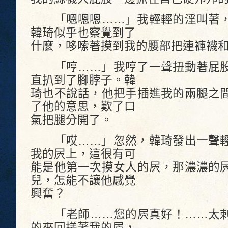
「嗯嗯嗯……」我輕輕的淫叫著，
韓琦似乎也察覺到了
什麼，哆嗦著摸到我的腰部把連褲襪
「哼……」我哼了一聲扭動著屁股
直扒到了腳脖子。韓
琦也不說話，他把手插進我的兩腿之
了他的意思，歎了口
氣把腿分開了。
「哎……」忽然，韓琦發出一聲輕
我的屄上，這很有可
能是他第一次摸女人的屄，那濃濃的
兒，怎能不讓他感覺
興奮？
「老師……您的屄真好！……太刺
的來回搓著我的屄，