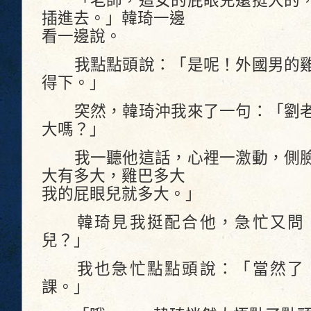
「老師，這女的屁眼兒還挺大的，
插進去。」韓琦一邊
看一邊說。
我點點頭說：「是呢！外國男的雞
得下。」
突然，韓琦沖我來了一句：「劉老
大嗎？」
我一聽他這話，心裡一激動，側臉
大有多大，雞巴多大
我的屁眼兒就多大。」
韓琦見我挺配合他，急忙又問：
兒？」
我也急忙點點頭說：「當然了，
課。」