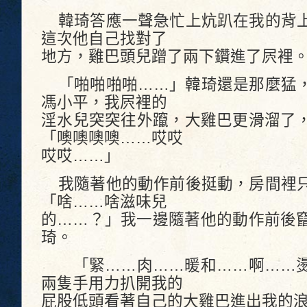
韓琦答應一聲急忙上炕趴在我的背上
這次他自己找對了
地方，雞巴頭兒蹭了兩下鑽進了屄裡
「啪啪啪啪……」韓琦還是那麼猛，
馮小平，我屄裡的
淫水兒突突往外躥，大雞巴更滑溜了
「噢噢噢噢……哎哎
哎哎……」
我隨著他的動作前後挺動，房間裡只
「啥……啥滋味兒
的……？」我一邊隨著他的動作前後
琦。
「緊……肉……暖和……啊……燙
兩隻手用力扒開我的
屁股低頭看著自己的大雞巴進出我的