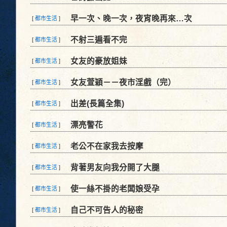
早一次、晚一次，夜宵晚再來…次
[
都市生活
]
不射三遍看不完
[
都市生活
]
女友的豪放姐妹
[
都市生活
]
女友萱穎－－夜市淫戲（完）
[
都市生活
]
出差(長篇全集)
[
都市生活
]
漂亮警花
[
都市生活
]
老公不在家我去按摩
[
都市生活
]
背著男友向我分開了大腿
[
都市生活
]
使一絲不掛的老闆娘受孕
[
都市生活
]
自己不可告人的秘密
[
都市生活
]