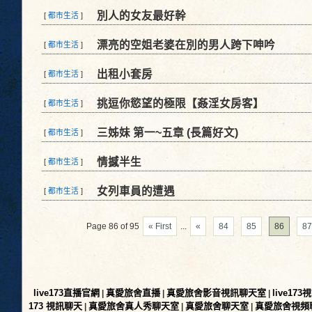
別人的女友最好幹
[
都市生活
]
漂亮的空姐老婆在別的男人跨下呻吟
[
都市生活
]
出租小套房
[
都市生活
]
挑逗你慾望的極限【姦淫女房客】
[
都市生活
]
三姊妹 第一~五章 (長篇好文)
[
都市生活
]
情撼半生
[
都市生活
]
女列車員的遭遇
[
都市生活
]
Page 86 of 95
« First
...
«
84
85
86
87
live173直播官網
真愛旅舍直播
真愛旅舍影音視訊聊天室
live17
|
|
|
173 視訊聊天
真愛旅舍真人秀聊天室
真愛旅舍聊天室
真愛旅舍視頻
|
|
|