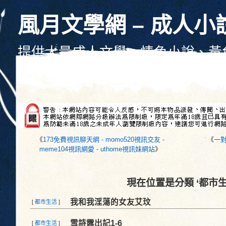
風月文學網 – 成人小
提供大量成人文學、情色小說、黃
性文學、色情文學線上觀看、每天
《
173免費視訊聊天網 - momo520視訊交友 -
《
一對
meme104視訊網愛 - uthome視訊妹網站
》
現在位置是分類 ‘都市生
我和我淫蕩的女友艾玟
[
都市生活
]
雪詩露出記1-6
[
都市生活
]